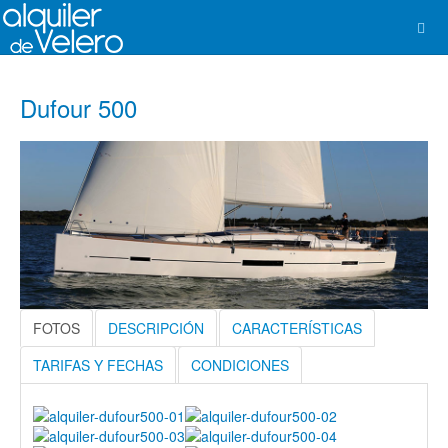
Dufour 500
FOTOS
DESCRIPCIÓN
CARACTERÍSTICAS
TARIFAS Y FECHAS
CONDICIONES